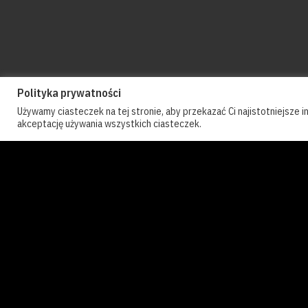
Polityka prywatności
Motostacja.pl 
Używamy ciasteczek na tej stronie, aby przekazać Ci najistotniejsze i
akceptację używania wszystkich ciasteczek.
RELACJE Z WYDARZ
Moto
VTEC