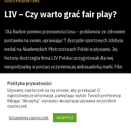
VIDEO PRODUKTOWE
LIV – Czy warto grać fair play?
Ola Bańbor pomimo przeciwności losu – problemów ze zdrowiem
postawiła na swoim, uprawiając 7 dyscyplin sportowych zdobyła
medal na Akademickich Mistrzostwach Polski w pływaniu. Jej
historię dostrzegła firma LIV Polska i przygotowali dla niej
niespodziankę w postaci uczynienia jej ambasadorką marki. Film
jest elementem kampanii marketingowej zrealizowanej wspólnie
Polityka prywatności
z LIV oraz agencją social media Click Community.
Używamy ciasteczek na tej stronie, aby przekazać Ci
najistotniejsze informacje, pamiętając wybór Twoich preferencji.
Moja rola w projekcie: realizacja zdjęć, postprodukcja
Klikając “Akceptuj”, wyrażasz akceptację używania wszystkich
ciasteczek.
Ustawienia ciasteczek
AKCEPTUJ