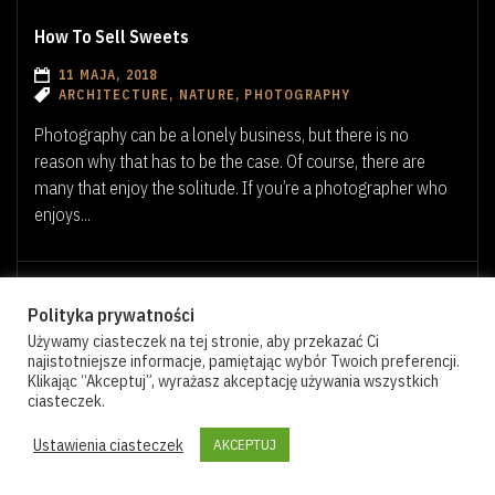
How To Sell Sweets
11 MAJA, 2018
ARCHITECTURE, NATURE, PHOTOGRAPHY
Photography can be a lonely business, but there is no
reason why that has to be the case. Of course, there are
many that enjoy the solitude. If you’re a photographer who
enjoys...
BRAK KOMENTARZY
0
0
Polityka prywatności
Używamy ciasteczek na tej stronie, aby przekazać Ci
najistotniejsze informacje, pamiętając wybór Twoich preferencji.
Klikając “Akceptuj”, wyrażasz akceptację używania wszystkich
ciasteczek.
Ustawienia ciasteczek
AKCEPTUJ